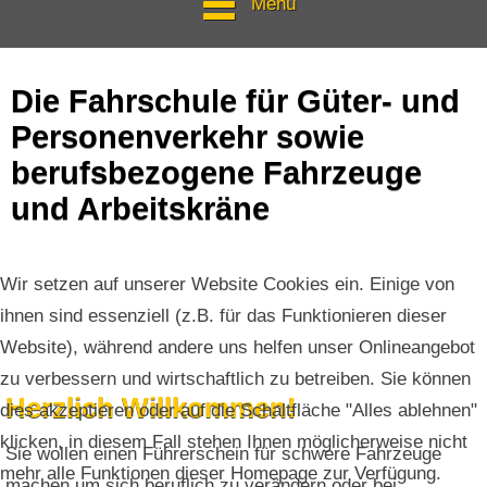
Menü
Die Fahrschule für Güter- und
Personenverkehr sowie
berufsbezogene Fahrzeuge
und Arbeitskräne
Wir setzen auf unserer Website Cookies ein. Einige von
ihnen sind essenziell (z.B. für das Funktionieren dieser
Website), während andere uns helfen unser Onlineangebot
zu verbessern und wirtschaftlich zu betreiben. Sie können
Herzlich Willkommen!
dies akzeptieren oder auf die Schaltfläche "Alles ablehnen"
klicken, in diesem Fall stehen Ihnen möglicherweise nicht
Sie wollen einen Führerschein für schwere Fahrzeuge
mehr alle Funktionen dieser Homepage zur Verfügung.
machen um sich beruflich zu verändern oder bei