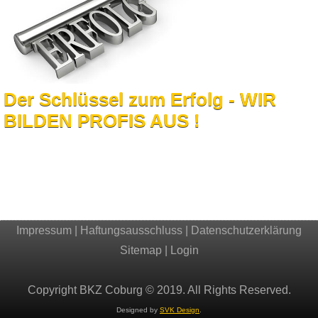
Der Schlüssel zum Erfolg - WIR
BILDEN PROFIS AUS !
Impressum
|
Haftungsausschluss
|
Datenschutzerklärung
Sitemap
|
Login
Copyright BKZ Coburg © 2019. All Rights Reserved.
Designed by
SVK Design
.