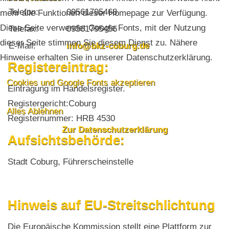
Telefon:
09561795468
mehr alle Funktionen dieser Homepage zur Verfügung.
Diese Seite verwendet Google Fonts, mit der Nutzung
Telefax:
09561795456
dieser Seite stimmen Sie diesem Dienst zu. Nähere
E-Mail:
info@bkz-coburg.de
Hinweise erhalten Sie in unserer Datenschutzerklärung.
Registereintrag:
Cookies und Google Fonts akzeptieren
Eintragung im Handelsregister.
Registergericht:Coburg
Alles Ablehnen
Registernummer: HRB 4530
Zur Datenschutzerklärung
Aufsichtsbehörde:
Stadt Coburg, Führerscheinstelle
Hinweis auf EU-Streitschlichtung
Die Europäische Kommission stellt eine Plattform zur