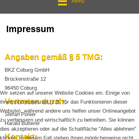
Menü
Impressum
Angaben gemäß § 5 TMG:
BKZ Coburg GmbH
Brückenstraße 12
96450 Coburg
Wir setzen auf unserer Website Cookies ein. Einige von
Vertreten durch:
ihnen sind essenziell (z.B. für das Funktionieren dieser
Website), während andere uns helfen unser Onlineangebot
Stefan Ponier
zu verbessern und wirtschaftlich zu betreiben. Sie können
Harald Butterer
dies akzeptieren oder auf die Schaltfläche "Alles ablehnen"
Kontakt:
klicken, in diesem Fall stehen Ihnen möglicherweise nicht