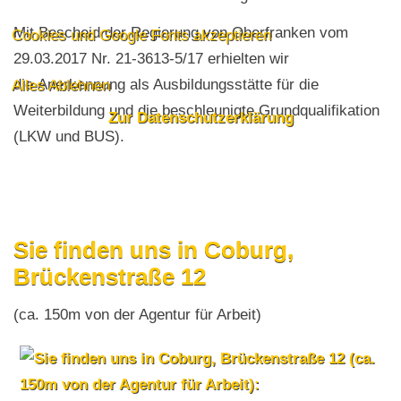
Mit Bescheid der Regierung von Oberfranken vom
Cookies und Google Fonts akzeptieren
29.03.2017 Nr. 21-3613-5/17 erhielten wir
die Anerkennung als Ausbildungsstätte für die
Alles Ablehnen
Weiterbildung und die beschleunigte Grundqualifikation
Zur Datenschutzerklärung
(LKW und BUS).
Sie finden uns in Coburg,
Brückenstraße 12
(ca. 150m von der Agentur für Arbeit)